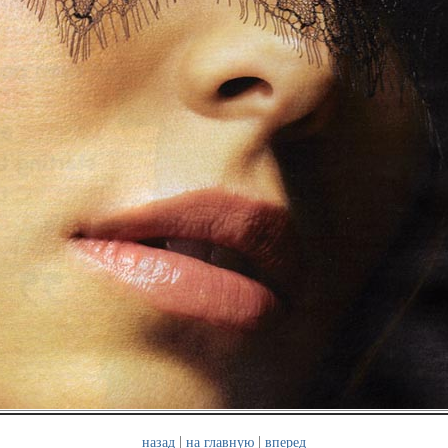
<!--3a469-->
|
|
назад
на главную
вперед