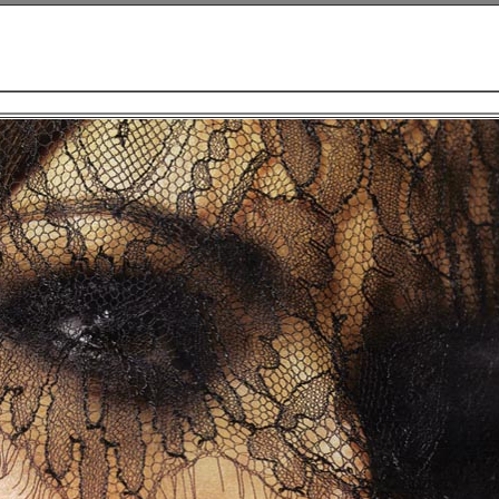
Шерил Коул (Cheryl Cole) фото