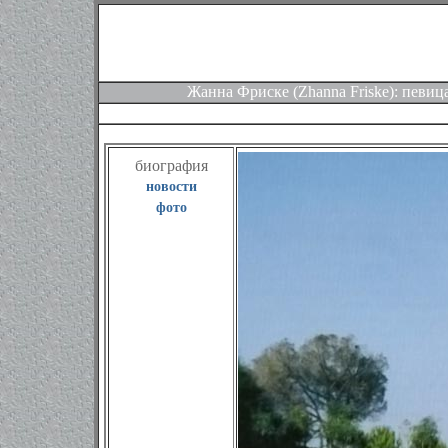
Жанна Фриске (Zhanna Friske): певица
биография
новости
фото