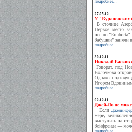
подробнее...
27.05.12
У "Бурановских 
В столице Азерб
Первое место за
песню "Euphoria"
бабушки" заняли в
подробнее...
30.12.11
Николай Басков 
Говорят, под Но
Волочкова откров
Однако подходящ
Игорем Вдовиным 
подробнее...
02.12.11
Джей-Ло не може
Если
Дженнифер
мере, великолепн
выступить на отк
бойфренда — моло
подробнее...