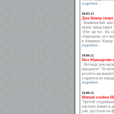
подробнее...
28.05.13
Джо Кокер скоро
Знаменитый англ
июня представит 
«Fire up to». На
сборников, его пе
в Америке. Кокер 
подробнее...
18.06.12
Пол Маккартни о
Легенда рок-музы
празднует 70-лет
коллеги-музыкант
старается не прид
подробнее...
16.06.12
Новый альбом Ше
Третий студийны
паутину ровно в 
уже доступен на ф