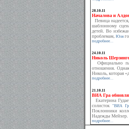
28.10.11
Началова и Алдон
Певица надеется,
шаблонному сцен
детей. Во избежа
проблемам,
го
Юля
подробнее...
24.10.11
Николь Шерзинге
Официально пара
отношения. Одна
Николь, которая «
подробнее...
21.10.11
ВИА Гра обновля
Екатерина Гудаев
солисток
"ВИА Гр
Поклонники колле
Надежды Мейхер.
подробнее...