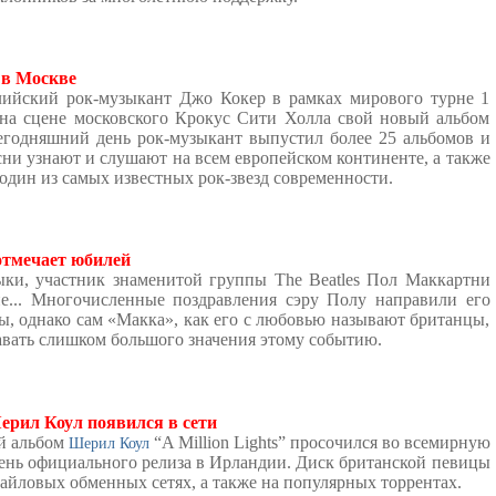
 в Москве
ийский рок-музыкант Джо Кокер в рамках мирового турне 1
на сцене московского Крокус Сити Холла свой новый альбом
 сегодняшний день рок-музыкант выпустил более 25 альбомов и
сни узнают и слушают на всем европейском континенте, а также
один из самых известных рок-звезд современности.
тмечает юбилей
ки, участник знаменитой группы The Beatles Пол Маккартни
ие... Многочисленные поздравления сэру Полу направили его
ы, однако сам «Макка», как его с любовью называют британцы,
авать слишком большого значения этому событию.
рил Коул появился в сети
й альбом
“A Million Lights” просочился во всемирную
Шерил Коул
день официального релиза в Ирландии. Диск британской певицы
айловых обменных сетях, а также на популярных торрентах.