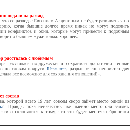
ин подали на развод
 что ее развод с Евгением Алдониным не будет развиваться по
арию, когда бывшие долгое время никак не могут поделить
нии конфликтов и обид, которые могут привести к подобным
ворит о бывшем муже только хорошее...
р рассталась с любимым
 рассталась по-дружески и сохранила достаточно теплые
ко по словам подруги
, разрыв очень неприятен для
Шерзингер
делала все возможное для сохранения отношений».
ет состав
а, которой всего 19 лет, совсем скоро займет место одной из
. Правда, пока неизвестно, чье именно место она займет.
ы"
ктива склоняются к тому, что это будет местечко брюнетки