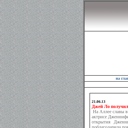
на гл
21.06.13
Джей Ло получил
На Аллее славы в 
актрисе Дженнифер
открытия Дженн
поблагодарила по