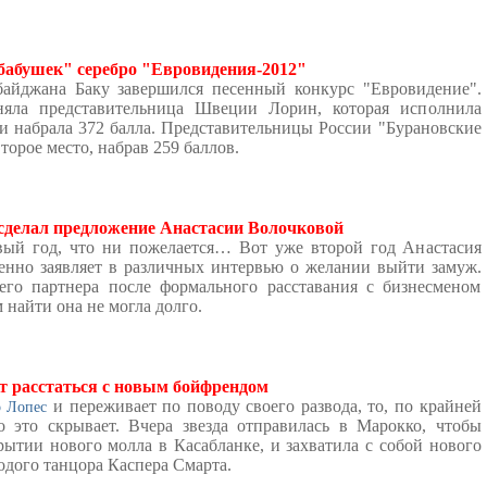
бабушек" серебро "Евровидения-2012"
айджана Баку завершился песенный конкурс "Евровидение".
няла представительница Швеции Лорин, которая исполнила
 и набрала 372 балла. Представительницы России "Бурановские
торое место, набрав 259 баллов.
сделал предложение Анастасии Волочковой
вый год, что ни пожелается… Вот уже второй год Анастасия
енно заявляет в различных интервью о желании выйти замуж.
его партнера после формального расставания с бизнесменом
найти она не могла долго.
т расстаться с новым бойфрендом
и переживает по поводу своего развода, то, по крайней
 Лопес
о это скрывает. Вчера звезда отправилась в Марокко, чтобы
рытии нового молла в Касабланке, и захватила с собой нового
дого танцора Каспера Смарта.