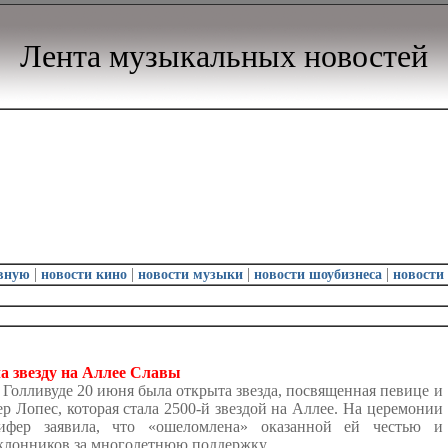
Лента музыкальных новостей
|
|
|
|
авную
новости кино
новости музыки
новости шоубизнеса
новости
а звезду на Аллее Славы
Голливуде 20 июня была открыта звезда, посвященная певице и
 Лопес, которая стала 2500-й звездой на Аллее. На церемонии
ифер заявила, что «ошеломлена» оказанной ей честью и
клонников за многолетнюю поддержку.