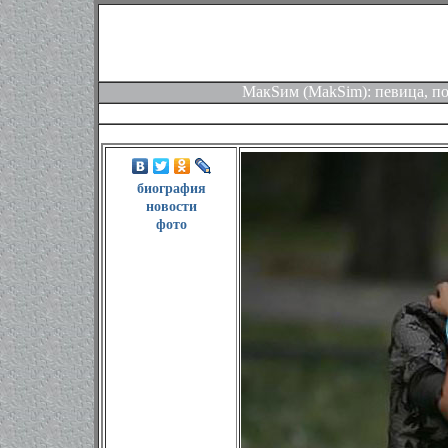
МакSим (MakSim): певица, по
биография
новости
фото