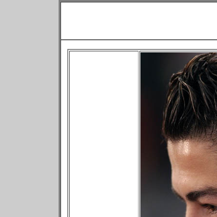
Криштиану Ронал