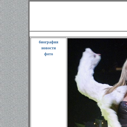
Бритни Спир
биография
новости
фото