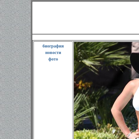
Бритни Спир
биография
новости
фото