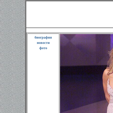
Бритни Спир
биография
новости
фото