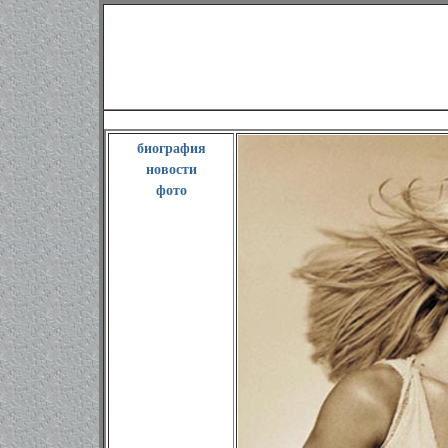
Бритни Спир
биография
новости
фото