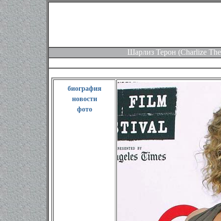
Шарлиз Терон (Charlize The
биография
новости
фото