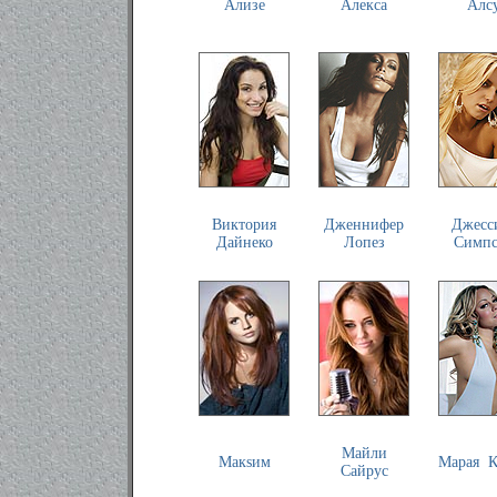
Ализе
Алекса
Алс
Виктория
Дженнифер
Джесс
Дайнеко
Лопез
Симпс
Майли
Макsим
Марая К
Сайрус