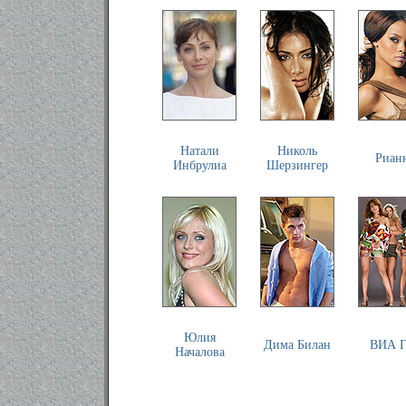
Натали
Николь
Риан
Инбрулиа
Шерзингер
Юлия
Дима Билан
ВИА 
Началова