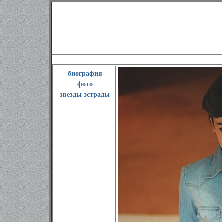
фото французской пев
биография
фото
звезды эстрады