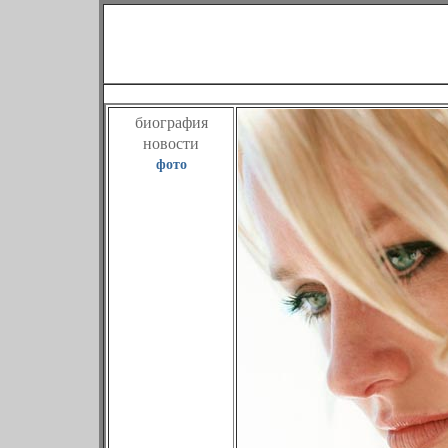
Наоми Уот
биография
новости
фото