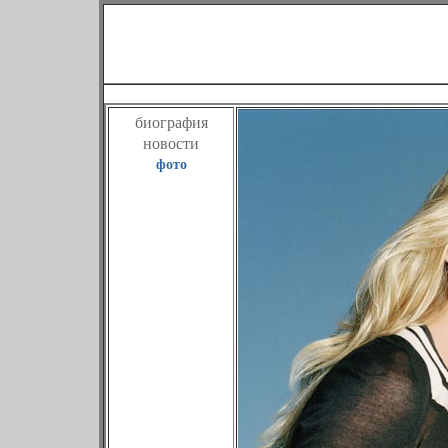
Наоми Уот
биография
новости
фото